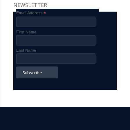
NEWSLETTER
*
Email Address
First Name
Last Name