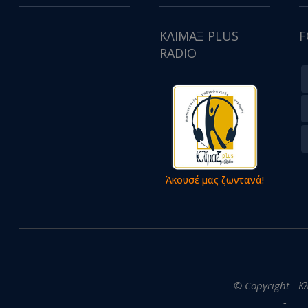
ΚΛΙΜΑΞ PLUS
F
RADIO
Άκουσέ μας ζωντανά!
© Copyright - Κ
-