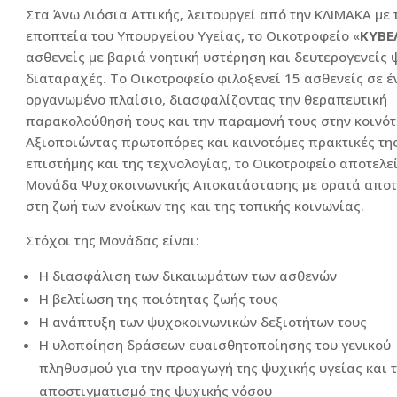
Στα Άνω Λιόσια Αττικής, λειτουργεί από την ΚΛΙΜΑΚΑ με 
εποπτεία του Υπουργείου Υγείας, το Οικοτροφείο «
ΚΥΒΕ
ασθενείς με βαριά νοητική υστέρηση και δευτερογενείς 
διαταραχές. Το Οικοτροφείο φιλοξενεί 15 ασθενείς σε έ
οργανωμένο πλαίσιο, διασφαλίζοντας την θεραπευτική
παρακολούθησή τους και την παραμονή τους στην κοινότ
Αξιοποιώντας πρωτοπόρες και καινοτόμες πρακτικές τη
επιστήμης και της τεχνολογίας, το Οικοτροφείο αποτελε
Μονάδα Ψυχοκοινωνικής Αποκατάστασης με ορατά απο
στη ζωή των ενοίκων της και της τοπικής κοινωνίας.
Στόχοι της Μονάδας είναι:
Η διασφάλιση των δικαιωμάτων των ασθενών
Η βελτίωση της ποιότητας ζωής τους
Η ανάπτυξη των ψυχοκοινωνικών δεξιοτήτων τους
Η υλοποίηση δράσεων ευαισθητοποίησης του γενικού
πληθυσμού για την προαγωγή της ψυχικής υγείας και 
αποστιγματισμό της ψυχικής νόσου