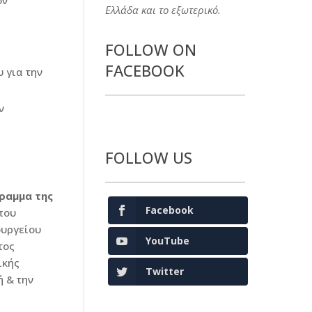
ον
Ελλάδα και το εξωτερικό.
FOLLOW ON
FACEBOOK
 για την
ν
FOLLOW US
ραμμα της
Facebook
 που
ουργείου
YouTube
τος
ικής
Twitter
 & την