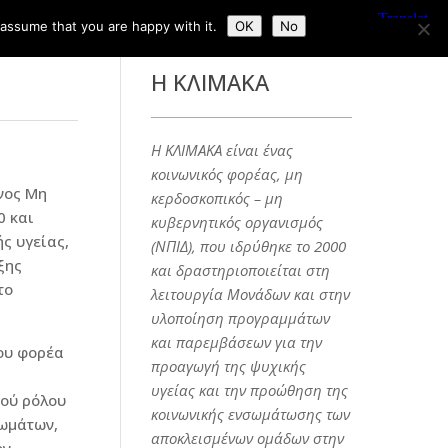
 assume that you are happy with it.
OK
No
Η ΚΛΙΜΑΚΑ
Η ΚΛΙΜΑΚΑ είναι ένας
κοινωνικός φορέας, μη
νος Μη
κερδοσκοπικός – μη
0 και
κυβερνητικός οργανισμός
ς υγείας,
(ΝΠΙΔ), που ιδρύθηκε το 2000
ξης
και δραστηριοποιείται στη
το
λειτουργία Μονάδων και στην
υλοποίηση προγραμμάτων
και παρεμβάσεων για την
ου φορέα
προαγωγή της ψυχικής
υγείας και την προώθηση της
γού ρόλου
κοινωνικής ενσωμάτωσης των
ιωμάτων,
αποκλεισμένων ομάδων στην