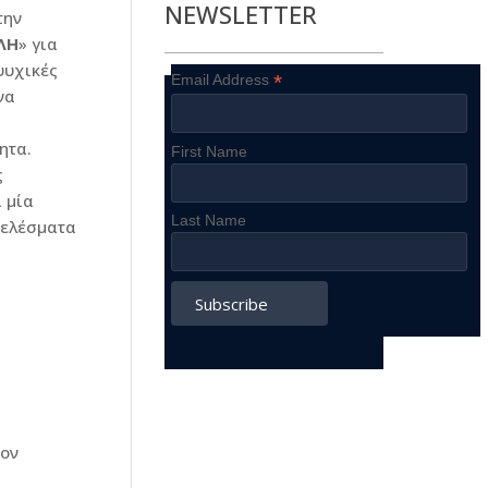
NEWSLETTER
την
ΛΗ
» για
ψυχικές
*
Email Address
να
ητα.
First Name
ς
ί μία
Last Name
τελέσματα
τον