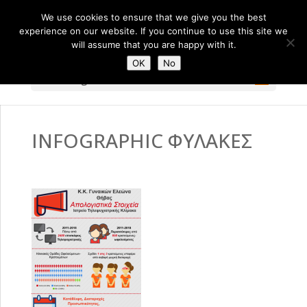
We use cookies to ensure that we give you the best
experience on our website. If you continue to use this site we
will assume that you are happy with it.
OK
No
Select Page
INFOGRAPHIC ΦΥΛΑΚΕΣ