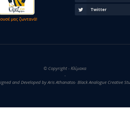
Twitter
κουσέ μας ζωντανά!
© Copyright - Κλίμακα
-
igned and Developed by Aris Athanatos- Black Analogue Creative St