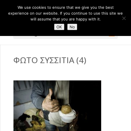
We use cookies to ensure that we give you the best
experience on our website. If you continue to use this site we
will assume that you are happy with it.
OK
No
Select Page
ΦΩΤΟ ΣΥΣΣΙΤΙΑ (4)