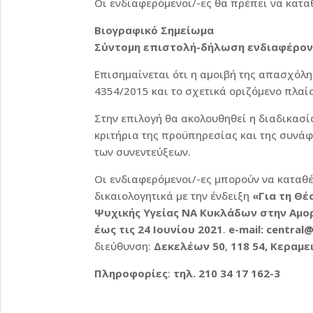
Οι ενδιαφερόμενοι/-ες θα πρέπει να κατα
Βιογραφικό Σημείωμα
Σύντομη επιστολή-δήλωση ενδιαφέρον
Επισημαίνεται ότι η αμοιβή της απασχόλη
4354/2015 και το σχετικά οριζόμενο πλαί
Στην επιλογή θα ακολουθηθεί η διαδικασί
κριτήρια της προϋπηρεσίας και της συνάφ
των συνεντεύξεων.
Οι ενδιαφερόμενοι/-ες μπορούν να καταθέ
δικαιολογητικά με την ένδειξη
«Για τη Θ
Ψυχικής Υγείας ΝΑ Κυκλάδων στην Αμο
έως τις 24 Ιουνίου
2021
.
e-mail: central@
διεύθυνση:
Δεκελέων 50
,
118 54, Κεραμε
Πληροφορίες
:
τηλ. 210 34 17 162-3