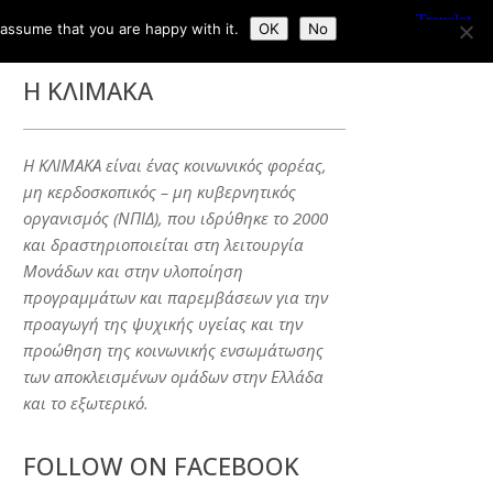
 assume that you are happy with it.
OK
No
Η ΚΛΙΜΑΚΑ
Η ΚΛΙΜΑΚΑ είναι ένας κοινωνικός φορέας,
μη κερδοσκοπικός – μη κυβερνητικός
οργανισμός (ΝΠΙΔ), που ιδρύθηκε το 2000
και δραστηριοποιείται στη λειτουργία
Μονάδων και στην υλοποίηση
προγραμμάτων και παρεμβάσεων για την
προαγωγή της ψυχικής υγείας και την
προώθηση της κοινωνικής ενσωμάτωσης
των αποκλεισμένων ομάδων στην Ελλάδα
και το εξωτερικό.
FOLLOW ON FACEBOOK