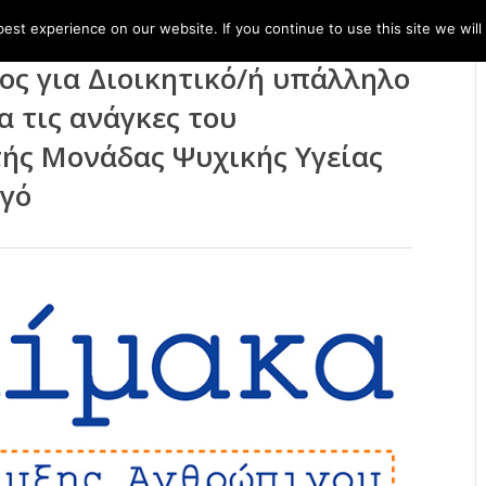
st experience on our website. If you continue to use this site we will
ς για Διοικητικό/ή υπάλληλο
α τις ανάγκες του
ής Μονάδας Ψυχικής Υγείας
γό