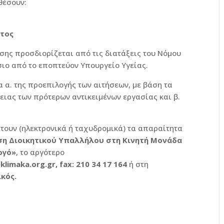
θέσουν:
τος
σης προσδιορίζεται από τις διατάξεις του Νόμου
σιο από το εποπτεύον Υπουργείο Υγείας.
α α. της προεπιλογής των αιτήσεων, με βάση τα
ειας των πρότερων αντικειμένων εργασίας και β.
τουν (ηλεκτρονικά ή ταχυδρομικά) τα απαραίτητα
έση Διοικητικού Υπαλλήλου στη Κινητή Μονάδα
ργό»
, το αργότερο
klimaka.org.gr, fax: 210 34 17 164
ή στη
ικός.