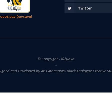
Twitter
κουσέ μας ζωντανά!
© Copyright - Κλίμακα
-
igned and Developed by Aris Athanatos- Black Analogue Creative St