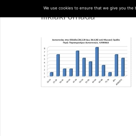
We use cookies to ensure that we give you the be
ilikiaki omada