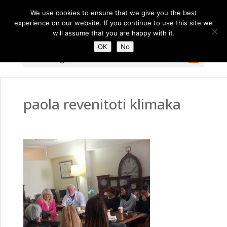
We use cookies to ensure that we give you the best
experience on our website. If you continue to use this site we
will assume that you are happy with it.
OK
No
Select Page
paola revenitoti klimaka