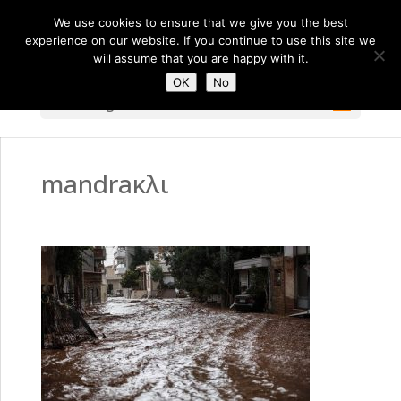
We use cookies to ensure that we give you the best
experience on our website. If you continue to use this site we
will assume that you are happy with it.
OK
No
Select Page
mandraκλι