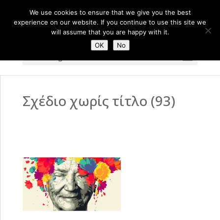
We use cookies to ensure that we give you the best
experience on our website. If you continue to use this site we
will assume that you are happy with it.
OK
No
Select Page
Σχέδιο χωρίς τίτλο (93)