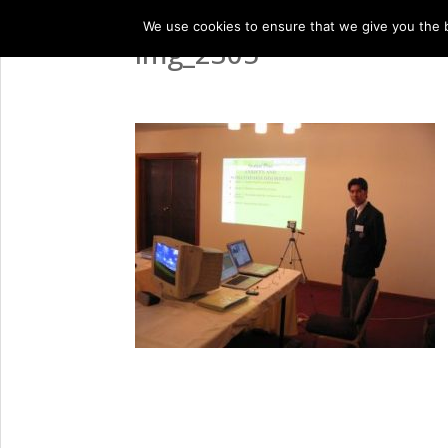
We use cookies to ensure that we give you the be
img_2305