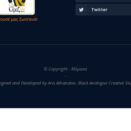
Twitter
κουσέ μας ζωντανά!
© Copyright - Κλίμακα
-
igned and Developed by Aris Athanatos- Black Analogue Creative St