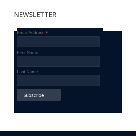
NEWSLETTER
*
Email Address
First Name
Last Name