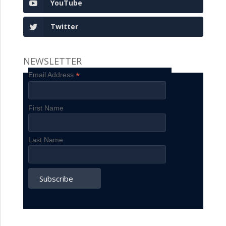
YouTube
Twitter
NEWSLETTER
*
Email Address
First Name
Last Name