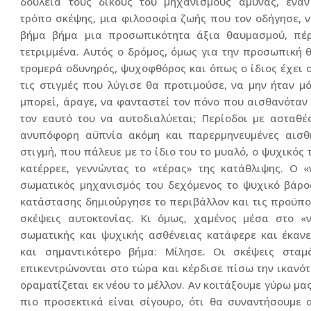
δουλειά τους δικούς του μηχανισμούς άμυνας, έναν
τρόπο σκέψης, μια φιλοσοφία ζωής που τον οδήγησε, ν
βήμα βήμα μια προσωπικότητα άξια θαυμασμού, πέ
τετριμμένα. Αυτός ο δρόμος, όμως για την προσωπική 
τρομερά οδυνηρός, ψυχοφθόρος και όπως ο ίδιος έχει 
τις στιγμές που λύγισε θα προτιμούσε, να μην ήταν μό
μπορεί, άραγε, να φανταστεί τον πόνο που αισθανόταν
τον εαυτό του να αυτοδιαλύεται; Περίοδοι με ασταθέ
ανυπόφορη αϋπνία ακόμη και παρερμηνευμένες αισθή
στιγμή, που πάλευε με το ίδιο του το μυαλό, ο ψυχικός
κατέρρεε, γεννώντας το «τέρας» της κατάθλιψης. Ο «
σωματικός μηχανισμός του δεχόμενος το ψυχικό βάρο
κατάστασης δημιούργησε το περιβάλλον και τις προϋπο
σκέψεις αυτοκτονίας. Κι όμως, χαμένος μέσα στο «
σωματικής και ψυχικής ασθένειας κατάφερε και έκαν
και σημαντικότερο βήμα: Μίλησε. Οι σκέψεις σταμ
επικεντρώνονται στο τώρα και κέρδισε πίσω την ικανότ
οραματίζεται εκ νέου το μέλλον. Αν κοιτάξουμε γύρω μας
πιο προσεκτικά είναι σίγουρο, ότι θα συναντήσουμε