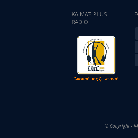
ΚΛΙΜΑΞ PLUS
F
RADIO
Άκουσέ μας ζωντανά!
© Copyright - Κ
-