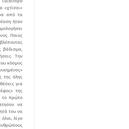
 ιδιαίτερο
α «χτίσει»
ρα από τα
θέαση ήταν
ομολογήσει
νος. Ποιος
 βλέποντας
ς βάδισμα,
σεις. Την
 του κόσμος
νικημένος»
ς της όλης
θέσεις για
νέφος» της
ε το πρώτο
άτησαν να
ητά του να
 όλοι, λίγο
 ανθρώπους