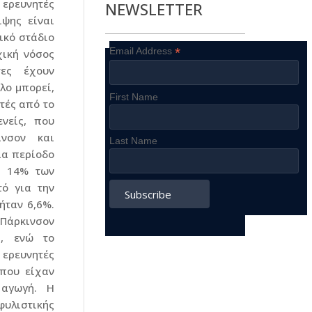
ερευνητές
NEWSLETTER
ιψης είναι
ικό στάδιο
*
Email Address
χική νόσος
τες έχουν
λο μπορεί,
First Name
τές από το
νείς, που
νσον και
Last Name
ια περίοδο
ο 14% των
ό για την
ήταν 6,6%.
Πάρκινσον
ά, ενώ το
ερευνητές
που είχαν
 αγωγή. Η
φυλιστικής