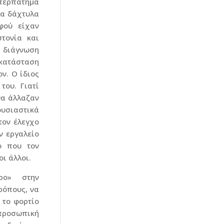
 περπάτημα
τα δάχτυλα
φού είχαν
τονία και
η διάγνωση
 κατάσταση
ν. Ο ίδιος
του. Γιατί
θα άλλαζαν
υσιαστικά
τον έλεγχο
ν εργαλείο
ό που τον
ι άλλοι.
ρο» στην
ρόπους, να
 το φορτίο
προσωπική