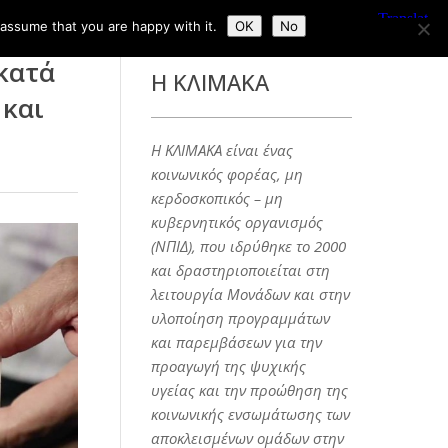
 assume that you are happy with it.
OK
No
κατά
Η ΚΛΙΜΑΚΑ
 και
Η ΚΛΙΜΑΚΑ είναι ένας
κοινωνικός φορέας, μη
κερδοσκοπικός – μη
κυβερνητικός οργανισμός
(ΝΠΙΔ), που ιδρύθηκε το 2000
και δραστηριοποιείται στη
λειτουργία Μονάδων και στην
υλοποίηση προγραμμάτων
και παρεμβάσεων για την
προαγωγή της ψυχικής
υγείας και την προώθηση της
κοινωνικής ενσωμάτωσης των
αποκλεισμένων ομάδων στην