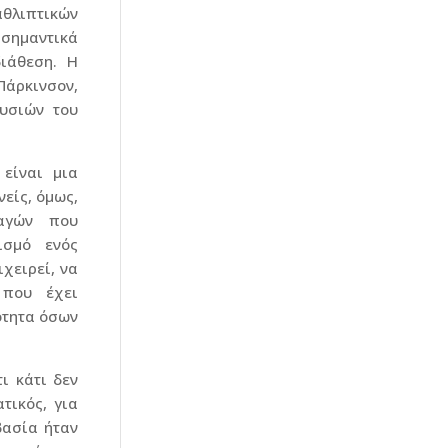
αθλιπτικών
 σημαντικά
ιάθεση. Η
Πάρκινσον,
υσιών του
 είναι μια
νείς, όμως,
αγών που
ισμό ενός
χειρεί, να
 που έχει
ότητα όσων
ι κάτι δεν
τικός, για
βασία ήταν