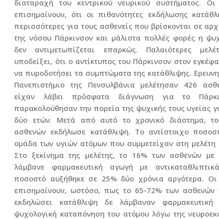
διαταραχή του κεντρικού νευρικού συστήματος. Οι 
επισημαίνουν, ότι οι πιθανότητες εκδήλωσης κατάθλ
περισσότερες για τους ασθενείς που βρίσκονται σε αρχ
της νόσου Πάρκινσον και μάλιστα πολλές φορές η ψυ
δεν αντιμετωπίζεται επαρκώς. Παλαιότερες μελέ
υποδείξει, ότι ο αντίκτυπος του Πάρκινσον στον εγκέφα
να πυροδοτήσει τα συμπτώματα της κατάθλιψης. Ερευνη
Πανεπιστήμιο της Πενσυλβάνια μελέτησαν 426 ασθε
είχαν λάβει πρόσφατα διάγνωση για το Πάρκι
παρακολούθησαν την πορεία της ψυχικής τους υγείας γ
δύο ετών. Μετά από αυτό το χρονικό διάστημα, τ
ασθενών εκδήλωσε κατάθλιψη. Το αντίστοιχο ποσοστ
ομάδα των υγιών ατόμων που συμμετείχαν στη μελέτη 
Στο ξεκίνημα της μελέτης, το 16% των ασθενών με 
λάμβανε φαρμακευτική αγωγή με αντικαταθλιπτικ
ποσοστό αυξήθηκε σε 25% δύο χρόνια αργότερα. Οι 
επισημαίνουν, ωστόσο, πως το 65-72% των ασθενών 
εκδηλώσει κατάθλιψη δε λάμβαναν φαρμακευτική
ψυχολογική καταπόνηση του ατόμου λόγω της νευροεκ