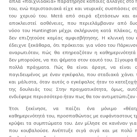
απλά «παιχνιδάκια» παρατήρησε κάποιες αλλαγές στο
του, ενώ περιστασιακά είχε και νευρικές συσπάσεις σ
του χεριού του. Μετά από σειρά εξετάσεων και α
αποκλειστεί ασθένειες, που περιελάμβαναν από δυσ
νόσο του Huntington μέχρι σκλήρυνση κατά πλάκας, 
δεν επιζητούσε καμίας αμφισβήτησης. Η κλινική του
έδειχνε ξεκάθαρα, ότι πρόκειται για νόσο του Πάρκινσο
αναρωτιόταν, πώς θα επηρεαζόταν η καθημερινότητά 
δεν μπορούσε, να πει ψέματα στον εαυτό του. Σίγουρα 
πολλά πράγματα. Πώς θα είναι άραγε, να είναι ο
παγιδευμένος με έναν εγκέφαλο, που σταδιακά χάνει 
και μάλιστα, όταν αυτός ο εγκέφαλος ήταν το κατεξοχή
της δουλειάς του; Στην πραγματικότητα, όμως, αυτ
ενδιέφερε περισσότερο ήταν πως θα τον αντιμετώπιζαν ο
Έτσι ξεκίνησε, να παίζει ένα μόνιμο «θέατ
καθημερινότητά του, προσπαθώντας με ευφάνταστους τ
κρύψει τα συμπτώματα του. Δεν μίλησε σε κανέναν για
που κουβαλούσε. Ανέπτυξε σιγά σιγά και με πολύ 