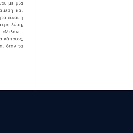
οι με μία
άμεση και
τα είναι η
τερη λύση,
: «Μιλάω –
α κάποιος,
α, όταν τα