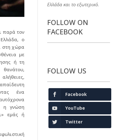
Ελλάδα και το εξωτερικό.
FOLLOW ON
FACEBOOK
ι παρά τον
Ελλάδα, ο
ι στη χώρα
σθένεια με
ησης ή τη
FOLLOW US
 θανάτου,
αλήθειες,
 απαίδευτη
ντας ένα
Facebook
αυτόχρονα
α η γνώση
YouTube
ι» εμάς ή
Twitter
κφυλιστική