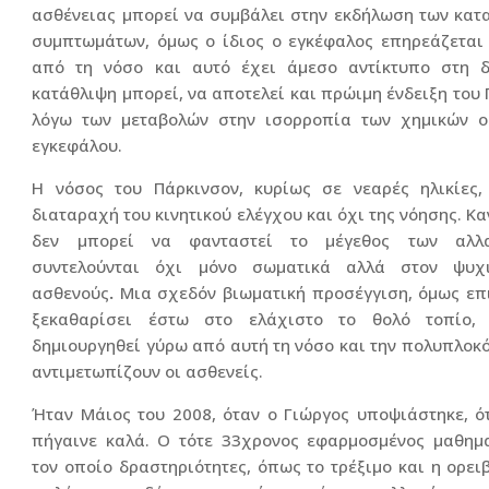
ασθένειας μπορεί να συμβάλει στην εκδήλωση των κατ
συμπτωμάτων, όμως ο ίδιος ο εγκέφαλος επηρεάζεται
από τη νόσο και αυτό έχει άμεσο αντίκτυπο στη δ
κατάθλιψη μπορεί, να αποτελεί και πρώιμη ένδειξη του 
λόγω των μεταβολών στην ισορροπία των χημικών ο
εγκεφάλου.
Η νόσος του Πάρκινσον, κυρίως σε νεαρές ηλικίες,
διαταραχή του κινητικού ελέγχου και όχι της νόησης. Κα
δεν μπορεί να φανταστεί το μέγεθος των αλλ
συντελούνται όχι μόνο σωματικά αλλά στον ψυχ
ασθενούς
.
Μια σχεδόν βιωματική προσέγγιση, όμως επι
ξεκαθαρίσει έστω στο ελάχιστο το θολό τοπίο,
δημιουργηθεί γύρω από αυτή τη νόσο και την πολυπλοκ
αντιμετωπίζουν οι ασθενείς.
Ήταν Μάιος του 2008, όταν ο Γιώργος υποψιάστηκε, ότ
πήγαινε καλά. Ο τότε 33χρονος εφαρμοσμένος μαθημα
τον οποίο δραστηριότητες, όπως το τρέξιμο και η ορει