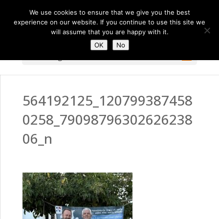
We use cookies to ensure that we give you the best
experience on our website. If you continue to use this site we
will assume that you are happy with it.
OK
No
Select Page
564192125_120799387458
0258_79098796302626238
06_n