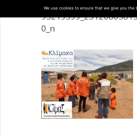
We use cookies to ensure that we give you the be
95219599_2312086581
0_n