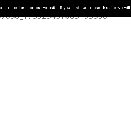
st experience on our website. If you continue to use this site we will
57656_175323457683193856