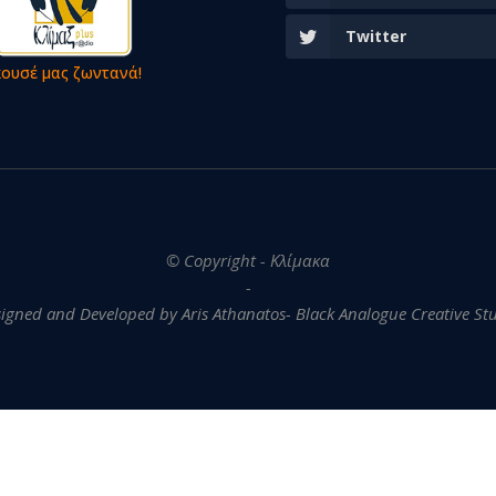
Twitter
κουσέ μας ζωντανά!
© Copyright - Κλίμακα
-
igned and Developed by Aris Athanatos- Black Analogue Creative St