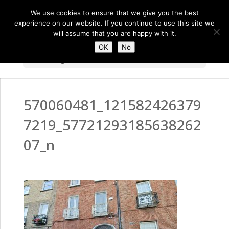
We use cookies to ensure that we give you the best
experience on our website. If you continue to use this site we
will assume that you are happy with it.
OK
No
Select Page
570060481_121582426379
7219_57721293185638262
07_n