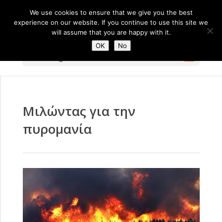
We use cookies to ensure that we give you the best
experience on our website. If you continue to use this site we
will assume that you are happy with it.
OK
No
Select Page
Μιλώντας για την
πυρομανία